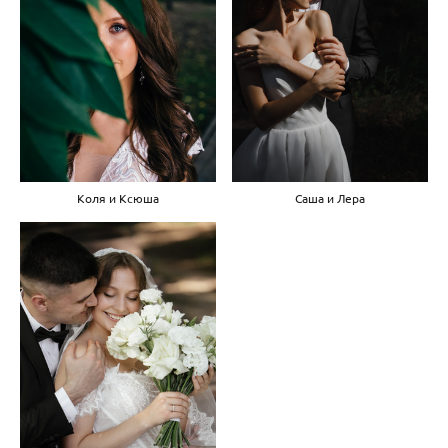
Коля и Ксюша
Саша и Лера